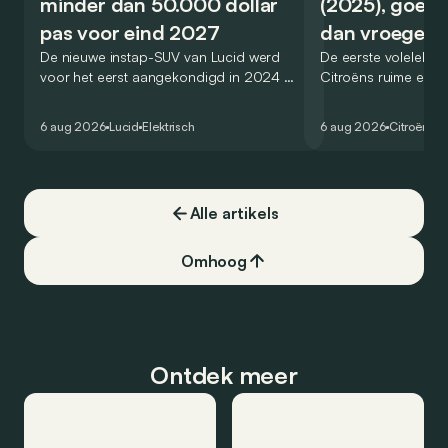
minder dan 50.000 dollar
(2025), goed
pas voor eind 2027
dan vroeger
De nieuwe instap-SUV van Lucid werd
De eerste volelektri
voor het eerst aangekondigd in 2024 en
Citroëns ruime en 
zou oorspronkelijk nog voor eind 2026
moet de kwaliteiten
het gamma van de Amerikaanse
naar het elektrische 
6 aug 2026
Lucid
Elektrisch
6 aug 2026
Citroën
C5
constructeur vervoegen.
dat ook gelukt?
Alle artikels
Omhoog
Ontdek meer