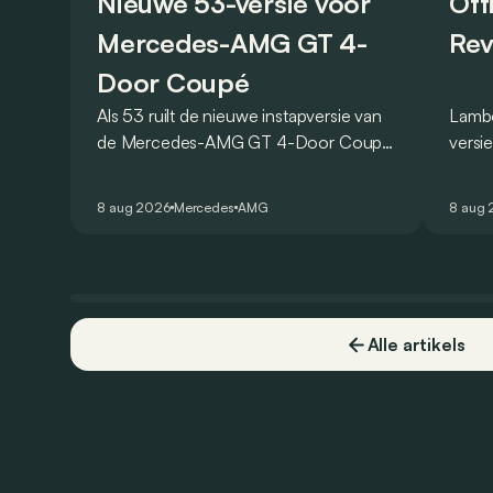
Nieuwe 53-versie voor
Off
Mercedes-AMG GT 4-
Rev
Door Coupé
Als 53 ruilt de nieuwe instapversie van
Lambo
de Mercedes-AMG GT 4-Door Coupé
versi
zijn V8 in voor een zes-in-lijn. In de
ronde
virtuele wereld dan toch…
Hocke
8 aug 2026
Mercedes
AMG
8 aug
een r
Alle artikels