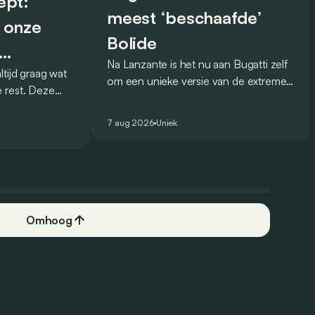
ept:
meest ‘beschaafde’
 onze
Bolide
Na Lanzante is het nu aan Bugatti zelf
tijd graag wat
rijver
om een unieke versie van de extreme
 rest. Deze
Bolide voor te stellen die
 debuteerde in
gehomologeerd is voor gebruik op de
eel knappe
7 aug 2026
Uniek
openbare weg.
Omhoog