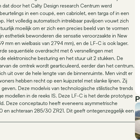
en dat door het Calty Design research Centrum werd
beurtelings in een coupé, een cabriolet, een targa of in een
. Het volledig automatisch intrekbaar paviljoen vouwt zich
natuurlijk moeilijk om er zich een precies beeld van te vormen
ijn esthetiek bewonderen die sensatie veroorzaakte in New
539 mm en wielbasis van 2794 mm), en de LF-C is ook lager.
erde sequentiële overdracht met 6 versnellingen met
de elektronische besturing en het stuur uit 2 stukken. De
aarvan de omtrek wordt gearticuleerd, eerder dan het centrum.
ich uit over de hele lengte van de binnenruimte. Men vindt er
oners hebben recht op een kuipzetel met slanke lijnen. Zij
geven. Deze modelvis van technologische stilistische trends
ige modellen in de reeks IS. Deze LF-C is het derde prototype
P
huld. Deze conceptauto heeft eveneens asymmetrische
en achteraan 285/30 ZR21. Dit geeft ontegenzeggelijk een