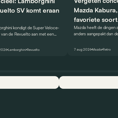
Vergeten conc
icieel: Lamborghini
Mazda Kabura,
uelto SV komt eraan
favoriete soort
Mazda heeft de dingen al
rghini kondigt de Super Veloce-
achterwielaand
anders aangepakt dan de
e van de Revuelto aan met een
conceptcar die in 2006
tijd van 1:41,6 op de
Detroit bewijst dat op h
nheimring. Het merk spreekt van
7 aug 2026
Mazda
Retro
 2026
Lamborghini
Revuelto
wijze.
ecord voor productiewagens.