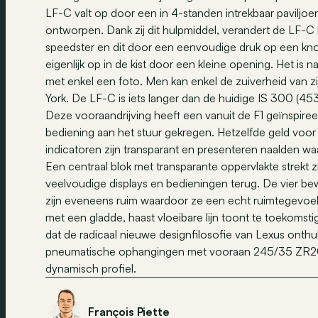
LF-C valt op door een in 4-standen intrekbaar paviljo
ontworpen. Dank zij dit hulpmiddel, verandert de LF-C 
speedster en dit door een eenvoudige druk op een knop
eigenlijk op in de kist door een kleine opening. Het is 
met enkel een foto. Men kan enkel de zuiverheid van z
York. De LF-C is iets langer dan de huidige IS 300 (4
Deze vooraandrijving heeft een vanuit de F1 geïnspire
bediening aan het stuur gekregen. Hetzelfde geld voor 
indicatoren zijn transparant en presenteren naalden w
Een centraal blok met transparante oppervlakte strekt z
veelvoudige displays en bedieningen terug. De vier bew
zijn eveneens ruim waardoor ze een echt ruimtegevoel 
met een gladde, haast vloeibare lijn toont te toekomst
dat de radicaal nieuwe designfilosofie van Lexus ont
pneumatische ophangingen met vooraan 245/35 ZR20 
dynamisch profiel.
François Piette