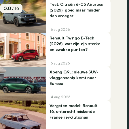
Test: Citroën ë-C5 Aircross
0.0
/ 10
(2025), goed maar minder
dan vroeger
6 aug 2026
Renault Twingo E-Tech
(2026): wat zijn zijn sterke
en zwakke punten?
6 aug 2026
Xpeng G9L: nieuwe SUV-
vlaggenschip komt naar
Europa
4 aug 2026
Vergeten model: Renault
16, onterecht miskende
Franse revolutionair