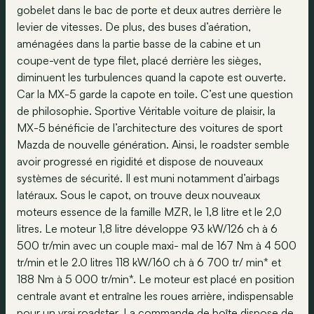
gobelet dans le bac de porte et deux autres derrière le
levier de vitesses. De plus, des buses d’aération,
aménagées dans la partie basse de la cabine et un
coupe-vent de type filet, placé derrière les sièges,
diminuent les turbulences quand la capote est ouverte.
Car la MX-5 garde la capote en toile. C’est une question
de philosophie. Sportive Véritable voiture de plaisir, la
MX-5 bénéficie de l’architecture des voitures de sport
Mazda de nouvelle génération. Ainsi, le roadster semble
avoir progressé en rigidité et dispose de nouveaux
systèmes de sécurité. Il est muni notamment d’airbags
latéraux. Sous le capot, on trouve deux nouveaux
moteurs essence de la famille MZR, le 1,8 litre et le 2,0
litres. Le moteur 1,8 litre développe 93 kW/126 ch à 6
500 tr/min avec un couple maxi- mal de 167 Nm à 4 500
tr/min et le 2.0 litres 118 kW/160 ch à 6 700 tr/ min* et
188 Nm à 5 000 tr/min*. Le moteur est placé en position
centrale avant et entraîne les roues arrière, indispensable
pour un vrai roadster. La commande de boîte dispose de