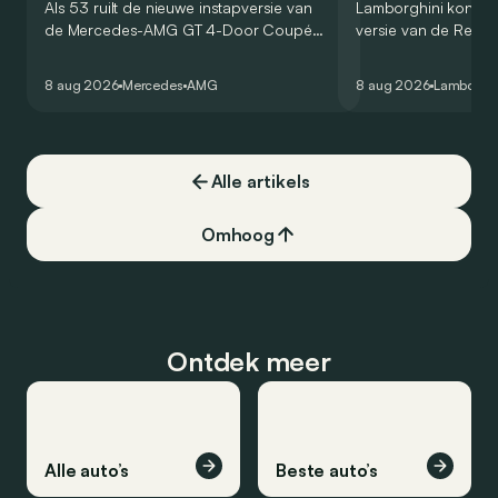
Als 53 ruilt de nieuwe instapversie van
Lamborghini kondig
de Mercedes-AMG GT 4-Door Coupé
versie van de Revue
zijn V8 in voor een zes-in-lijn. In de
rondetijd van 1:41,6
virtuele wereld dan toch…
Hockenheimring. Het
8 aug 2026
Mercedes
AMG
8 aug 2026
Lamborghi
een record voor pr
Alle artikels
Omhoog
Ontdek meer
Alle auto’s
Beste auto’s