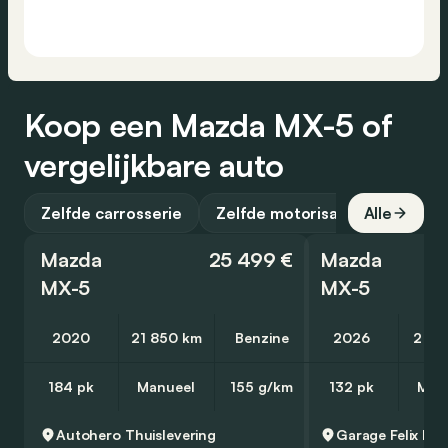
Koop een Mazda MX-5 of
vergelijkbare auto
Zelfde carrosserie
Zelfde motorisatie
Alle
Mazda
25 499 €
Mazda
MX-5
MX-5
2020
21 850 km
Benzine
2026
2 50
184 pk
Manueel
155 g/km
132 pk
Man
Autohero
Thuislevering
Garage Felix
Bre