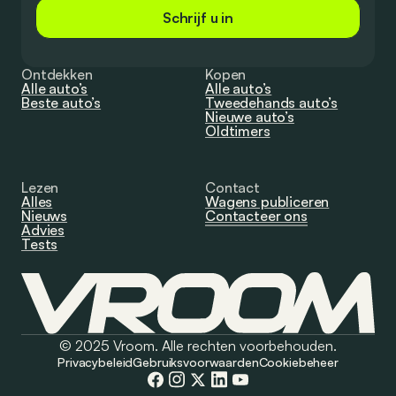
Schrijf u in
Ontdekken
Kopen
Alle auto’s
Alle auto’s
Beste auto’s
Tweedehands auto’s
Nieuwe auto’s
Oldtimers
Lezen
Contact
Alles
Wagens publiceren
Nieuws
Contacteer ons
Advies
Tests
© 2025 Vroom. Alle rechten voorbehouden.
Privacybeleid
Gebruiksvoorwaarden
Cookiebeheer