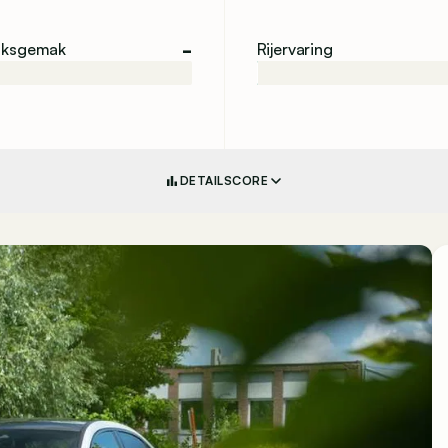
-
iksgemak
Rijervaring
DETAILSCORE