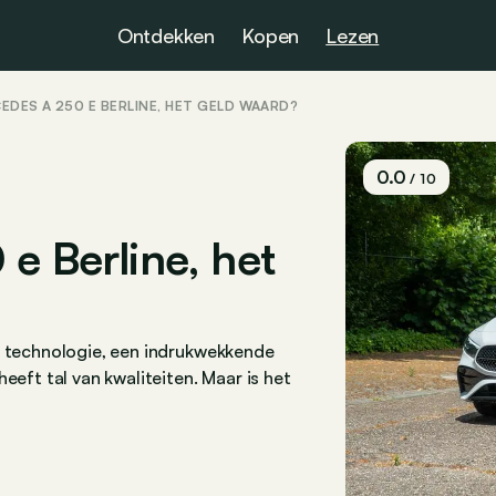
Ontdekken
Kopen
Lezen
EDES A 250 E BERLINE, HET GELD WAARD?
0.0
/ 10
e Berline, het
e technologie, een indrukwekkende
eeft tal van kwaliteiten. Maar is het