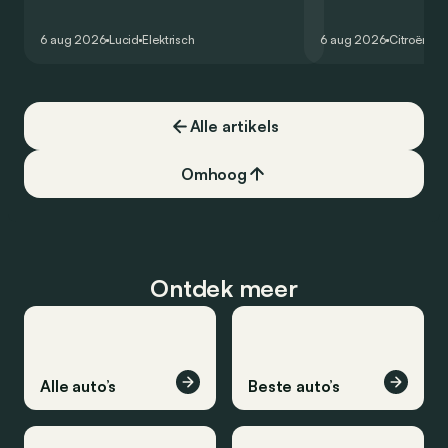
zou oorspronkelijk nog voor eind 2026
moet de kwaliteiten
het gamma van de Amerikaanse
naar het elektrische 
6 aug 2026
Lucid
Elektrisch
6 aug 2026
Citroën
C5
constructeur vervoegen.
dat ook gelukt?
Alle artikels
Omhoog
Ontdek meer
Alle auto’s
Beste auto’s