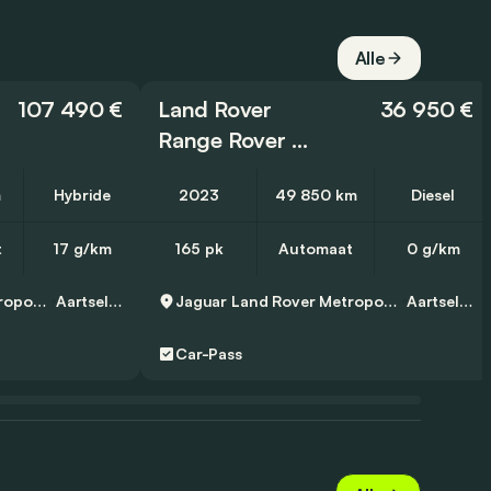
Alle
107 490 €
Land Rover
36 950 €
Range Rover Evoque
m
Hybride
2023
49 850 km
Diesel
t
17 g/km
165 pk
Automaat
0 g/km
Jaguar Land Rover Metropool Zuid
Aartselaar
Jaguar Land Rover Metropool Zuid
Aartselaar
Car-Pass