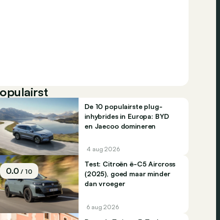
opulairst
De 10 populairste plug-
inhybrides in Europa: BYD
en Jaecoo domineren
4 aug 2026
Test: Citroën ë-C5 Aircross
0.0
/ 10
(2025), goed maar minder
dan vroeger
6 aug 2026