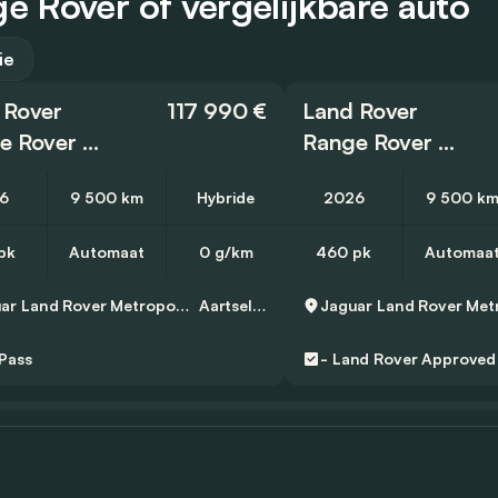
 Rover of vergelijkbare auto
ie
 Rover
117 990 €
Land Rover
Range Rover Sport
Range Rover Sport
6
9 500 km
Hybride
2026
9 500 k
pk
Automaat
0 g/km
460 pk
Automaa
Jaguar Land Rover Metropool Zuid
Aartselaar
Pass
-
Land Rover Approved