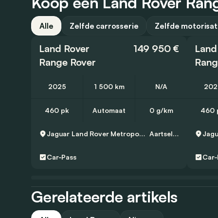
Koop een Land Rover Range
Alle
Zelfde carrosserie
Zelfde motorisat
Land Rover
149 950 €
Land
Range Rover
2025
1 500 km
N/A
202
460 pk
Automaat
0 g/km
460 
Jaguar Land Rover Metropool Zuid
Aartselaar
Car-Pass
Car-
Gerelateerde artikels