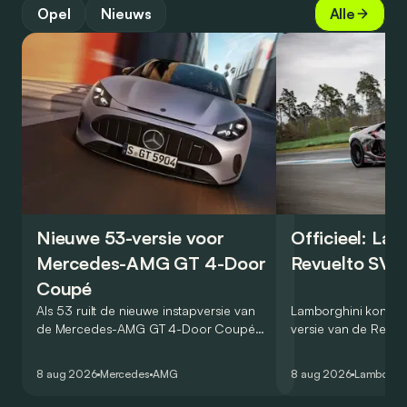
Opel
Nieuws
Alle
Nieuwe 53-versie voor
Officieel: La
Mercedes-AMG GT 4-Door
Revuelto SV 
Coupé
Als 53 ruilt de nieuwe instapversie van
Lamborghini kondig
de Mercedes-AMG GT 4-Door Coupé
versie van de Revue
zijn V8 in voor een zes-in-lijn. In de
rondetijd van 1:41,6
virtuele wereld dan toch…
Hockenheimring. Het
8 aug 2026
Mercedes
AMG
8 aug 2026
Lamborghi
een record voor pr