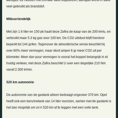
aardgas. Ze hebben niet zomaar Italië uitgekozen, aardgas wordt in Italië
veel gebruikt als brandstof.
Milieuvriendelijk
Met zijn
1.6 liter
en 150 pk haalt deze Zafira de kaap van de 200 km/u, en
verbruikt maar
5.3 kg
gas voor
100 km
. De CO2 uitstoot blijft hierdoor
beperkt tot 144 gr/km. Tegenover de atmosferische versie beschikt hij
over 60% meer vermogen, maar stoot amper 6 gr meer CO2 uit per
kilometer. Meer dan puur vermogen is vooral het koppel belangrijk in et
huidig verkeer, met deze Zafira beschikt U over een degelijke 210 Nm
vanaf 2.300 tr/min.
520 km
autonomie
De autonomie van de gastank alleen bedraagt ongeveer
370 km
. Opel
heeft ook een benzinetank van
14 liter
voorzien, samen met de gastank is
het dan mogelijk om zo’n
520 km
af te leggen met een volle tank.