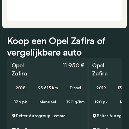
Koop een Opel Zafira of
vergelijkbare auto
Opel
11 950 €
Opel
Zafira
Zafira
2018
95 513 km
Diesel
2019
136 3
136 pk
Manueel
120 g/km
120 pk
Man
Pelter Autogroup
Lommel
Pelter Autogrou