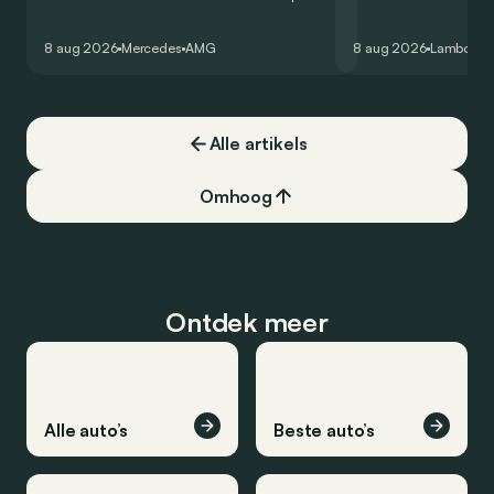
zijn V8 in voor een zes-in-lijn. In de
rondetijd van 1:41,6
virtuele wereld dan toch…
Hockenheimring. Het
8 aug 2026
Mercedes
AMG
8 aug 2026
Lamborghi
een record voor pr
Alle artikels
Omhoog
Ontdek meer
Alle auto’s
Beste auto’s