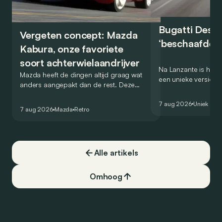
Bugatti Destr
Vergeten concept: Mazda
‘beschaafde’ 
Kabura, onze favoriete
soort achterwielaandrijver
Na Lanzante is het n
Mazda heeft de dingen altijd graag wat
een unieke versie v
anders aangepakt dan de rest. Deze
voor te stellen die
conceptcar die in 2006 debuteerde in
voor gebruik op de
7 aug 2026
Uniek
Detroit bewijst dat op heel knappe wijze.
7 aug 2026
Mazda
Retro
Alle artikels
Omhoog