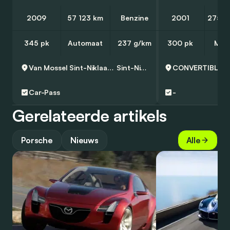
2009
57 123 km
Benzine
2001
275 0
345 pk
Automaat
237 g/km
300 pk
Man
Van Mossel Sint-Niklaas - Audi
Sint-Niklaas
Car-Pass
-
Gerelateerde artikels
Porsche
Nieuws
Alle