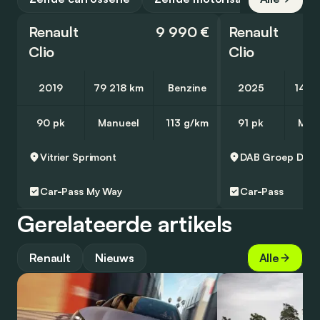
Renault
9 990 €
Renault
Clio
Clio
2019
79 218 km
Benzine
2025
14 0
90 pk
Manueel
113 g/km
91 pk
Man
Vitrier
Sprimont
DAB Groep
Den
Car-Pass
My Way
Car-Pass
Gerelateerde artikels
Renault
Nieuws
Alle