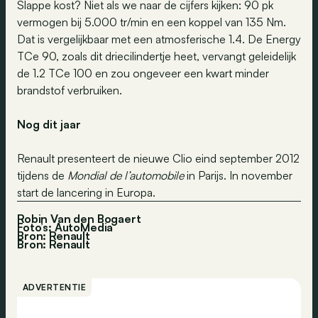
Slappe kost? Niet als we naar de cijfers kijken: 90 pk
vermogen bij 5.000 tr/min en een koppel van 135 Nm.
Dat is vergelijkbaar met een atmosferische 1.4. De Energy
TCe 90, zoals dit driecilindertje heet, vervangt geleidelijk
de 1.2 TCe 100 en zou ongeveer een kwart minder
brandstof verbruiken.
Nog dit jaar
Renault presenteert de nieuwe Clio eind september 2012
tijdens de
Mondial de l’automobile
in Parijs. In november
start de lancering in Europa.
Robin Van den Bogaert
Foto’s: AutoMedia
Bron: Renault
Bron:
Renault
ADVERTENTIE