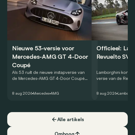
Nieuwe 53-versie voor
Officieel: La
Mercedes-AMG GT 4-Door
Revuelto SV 
Coupé
Als 53 ruilt de nieuwe instapversie van
Lamborghini kondig
de Mercedes-AMG GT 4-Door Coupé
versie van de Revue
zijn V8 in voor een zes-in-lijn. In de
rondetijd van 1:41,6
virtuele wereld dan toch…
Hockenheimring. Het
8 aug 2026
Mercedes
AMG
8 aug 2026
Lamborghi
een record voor pr
Alle artikels
Omhoog