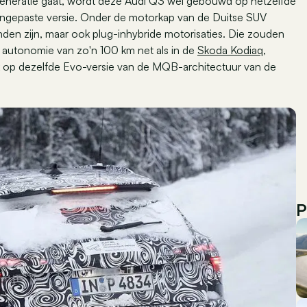
generatie gaat, wordt deze Audi Q3 wel gebouwd op hetzelfde
angepaste versie. Onder de motorkap van de Duitse SUV
nden zijn, maar ook plug-inhybride motorisaties. Die zouden
e autonomie van zo'n 100 km net als in de
Skoda Kodiaq
,
ok op dezelfde Evo-versie van de MQB-architectuur van de
P