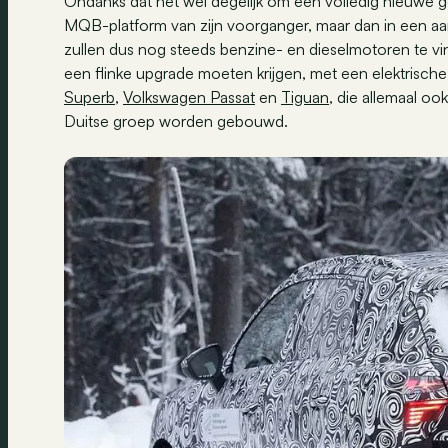
Ondanks dat het wel degelijk om een volledig nieuwe 
MQB-platform van zijn voorganger, maar dan in een a
zullen dus nog steeds benzine- en dieselmotoren te vi
een flinke upgrade moeten krijgen, met een elektrisch
Superb
,
Volkswagen Passat
en
Tiguan
, die allemaal o
Duitse groep worden gebouwd.