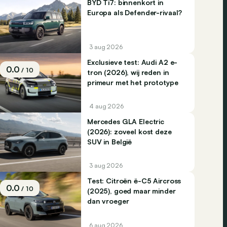
BYD Ti7: binnenkort in
Europa als Defender-rivaal?
3 aug 2026
Exclusieve test: Audi A2 e-
0.0
/ 10
tron (2026), wij reden in
primeur met het prototype
4 aug 2026
Mercedes GLA Electric
(2026): zoveel kost deze
SUV in België
3 aug 2026
Test: Citroën ë-C5 Aircross
0.0
/ 10
(2025), goed maar minder
dan vroeger
6 aug 2026