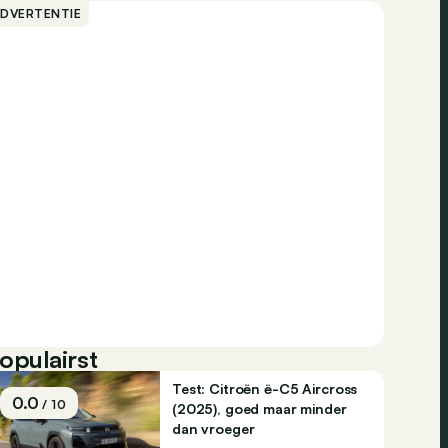
ADVERTENTIE
opulairst
Test: Citroën ë-C5 Aircross
0.0
/ 10
(2025), goed maar minder
dan vroeger