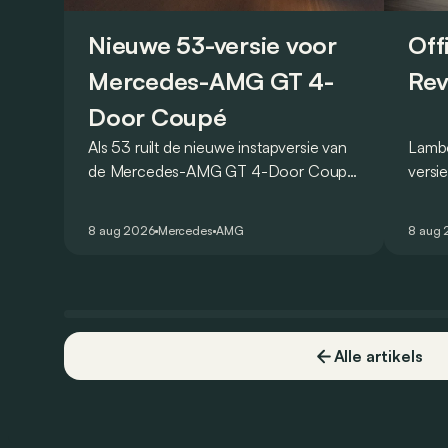
Nieuwe 53-versie voor
Off
Mercedes-AMG GT 4-
Rev
Door Coupé
Als 53 ruilt de nieuwe instapversie van
Lambo
de Mercedes-AMG GT 4-Door Coupé
versi
zijn V8 in voor een zes-in-lijn. In de
ronde
virtuele wereld dan toch…
Hocke
8 aug 2026
Mercedes
AMG
8 aug
een r
Alle artikels