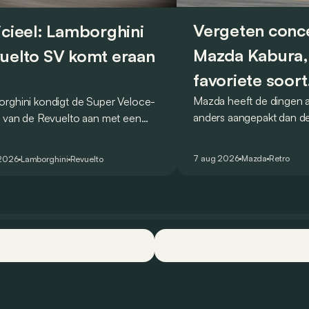
Vergeten conc
icieel: Lamborghini
Mazda Kabura,
uelto SV komt eraan
favoriete soort
Mazda heeft de dingen al
rghini kondigt de Super Veloce-
achterwielaand
anders aangepakt dan de
e van de Revuelto aan met een
conceptcar die in 2006
tijd van 1:41,6 op de
Detroit bewijst dat op h
nheimring. Het merk spreekt van
7 aug 2026
Mazda
Retro
 2026
Lamborghini
Revuelto
wijze.
ecord voor productiewagens.