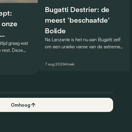
Bugatti Destrier: de
ept:
meest ‘beschaafde’
 onze
Bolide
Na Lanzante is het nu aan Bugatti zelf
tijd graag wat
rijver
om een unieke versie van de extreme
 rest. Deze
Bolide voor te stellen die
 debuteerde in
gehomologeerd is voor gebruik op de
eel knappe
7 aug 2026
Uniek
openbare weg.
Omhoog