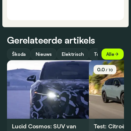
Gerelateerde artikels
Škoda
Nieuws
Elektrisch
Toekomst
Alle
G
0.0
/ 10
Lucid Cosmos: SUV van
Test: Citroën