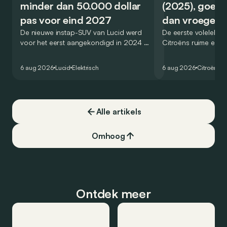
minder dan 50.000 dollar
(2025), goed
pas voor eind 2027
dan vroeger
De nieuwe instap-SUV van Lucid werd
De eerste volelektri
voor het eerst aangekondigd in 2024 en
Citroëns ruime en 
zou oorspronkelijk nog voor eind 2026
moet de kwaliteiten
het gamma van de Amerikaanse
naar het elektrische 
6 aug 2026
Lucid
Elektrisch
6 aug 2026
Citroën
C5
constructeur vervoegen.
dat ook gelukt?
Alle artikels
Omhoog
Ontdek meer