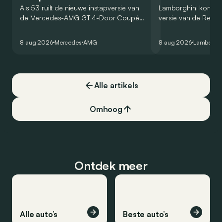
Als 53 ruilt de nieuwe instapversie van
Lamborghini kondig
de Mercedes-AMG GT 4-Door Coupé
versie van de Revue
zijn V8 in voor een zes-in-lijn. In de
rondetijd van 1:41,6
virtuele wereld dan toch…
Hockenheimring. Het
8 aug 2026
Mercedes
AMG
8 aug 2026
Lamborghi
een record voor pr
Alle artikels
Omhoog
Ontdek meer
Alle auto’s
Beste auto’s