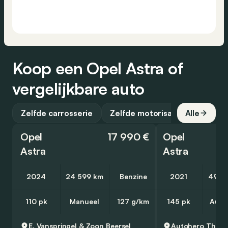
Koop een Opel Astra of
vergelijkbare auto
Zelfde carrosserie
Zelfde motorisatie
Alle
Opel
17 990 €
Opel
Astra
Astra
2024
24 599 km
Benzine
2021
49 3
110 pk
Manueel
127 g/km
145 pk
Auto
E. Vanspringel & Zoon
Beersel
Autohero
Thuisl