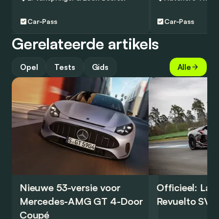
Car-Pass
Car-Pass
Gerelateerde artikels
Opel
Tests
Gids
Alle
Nieuwe 53-versie voor
Officieel: La
Mercedes-AMG GT 4-Door
Revuelto SV 
Coupé