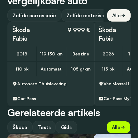
vergelijkbare auto
Zelfde carrosserie
Zelfde motorisatie
Alle
Škoda
9 999 €
Škoda
Fabia
Fabia
2018
119 130 km
Benzine
2026
1 58
110 pk
Automaat
105 g/km
115 pk
Auto
Autohero
Thuislevering
Car-Pass
Car-Pass
My Wa
Gerelateerde artikels
Škoda
Tests
Gids
Alle