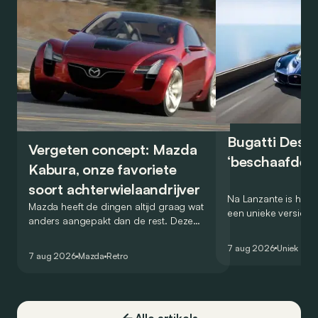
Bugatti Destr
Vergeten concept: Mazda
‘beschaafde’ 
Kabura, onze favoriete
soort achterwielaandrijver
Na Lanzante is het n
Mazda heeft de dingen altijd graag wat
een unieke versie v
anders aangepakt dan de rest. Deze
voor te stellen die
conceptcar die in 2006 debuteerde in
voor gebruik op de
7 aug 2026
Uniek
Detroit bewijst dat op heel knappe wijze.
7 aug 2026
Mazda
Retro