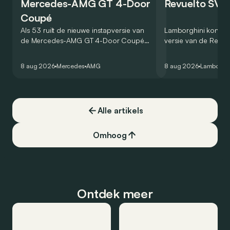
Mercedes-AMG GT 4-Door
Revuelto SV 
Coupé
Als 53 ruilt de nieuwe instapversie van
Lamborghini kondig
de Mercedes-AMG GT 4-Door Coupé
versie van de Revue
zijn V8 in voor een zes-in-lijn. In de
rondetijd van 1:41,6
virtuele wereld dan toch…
Hockenheimring. Het
8 aug 2026
Mercedes
AMG
8 aug 2026
Lamborghi
een record voor pr
Alle artikels
Omhoog
Ontdek meer