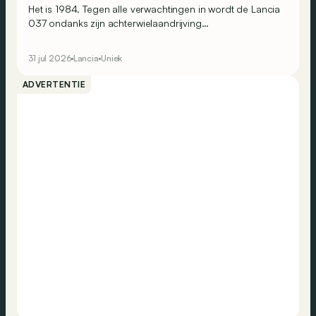
Het is 1984. Tegen alle verwachtingen in wordt de Lancia
037 ondanks zijn achterwielaandrijving
wereldrallykampioen. Maar Lancia beseft ook dat dit
succes enkel kan worden bestendigd door op
31 jul 2026
Lancia
Uniek
vierwielaandrijving over te stappen. Omdat de
constructeur alles graag wat ‘anders’ doet, ontwikkelt het
ADVERTENTIE
een merkwaardige berline: de Trevi Bimotore.