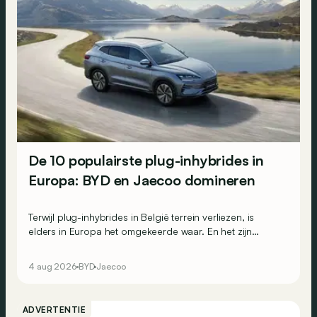
De 10 populairste plug-inhybrides in
Europa: BYD en Jaecoo domineren
Terwijl plug-inhybrides in België terrein verliezen, is
elders in Europa het omgekeerde waar. En het zijn
vooral de Chinese merken die van die toenemende
populariteit profiteren: de voltallige top 3 van de
4 aug 2026
BYD
Jaecoo
Europese PHEV-inschrijvingen komt uit China.
ADVERTENTIE