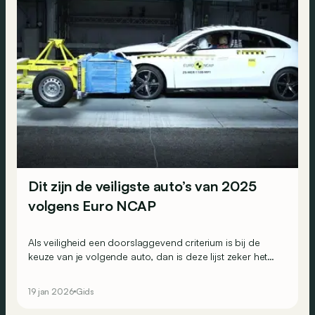
Dit zijn de veiligste auto’s van 2025
volgens Euro NCAP
Als veiligheid een doorslaggevend criterium is bij de
keuze van je volgende auto, dan is deze lijst zeker het
bekijken waard. De onafhankelijke organisatie Euro
NCAP publiceerde namelijk de modellen die in 2025 het
19 jan 2026
Gids
best scoorden op vlak van veiligheid, per categorie. Wie
zijn de beste leerlingen van de klas?