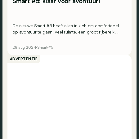
Smart #5: klaar voor avontuur!
De nieuwe Smart #5 heeft alles in zich om comfortabel
op avontuur te gaan: veel ruimte, een groot rijbereik,
supersnel laden en tal van displays voor het
entertainment onderweg!
28 aug 2024
Smart
#5
ADVERTENTIE