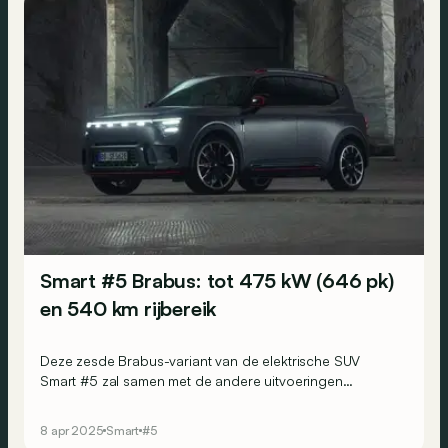
Smart #5 Brabus: tot 475 kW (646 pk)
en 540 km rijbereik
Deze zesde Brabus-variant van de elektrische SUV
Smart #5 zal samen met de andere uitvoeringen
bestelbaar zijn vanaf een prijs van 61.700 euro.
8 apr 2025
Smart
#5