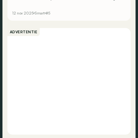
gezins-SUV aan. En naast zijn ruimteaanbod heeft deze
SUV, vergelijkbaar in formaat met de Tesla Model Y, nog
12 nov 2025
Smart
#5
tal van andere troeven. Zoals een enorm accupakket en
bijzonder snelle laadtijden.
ADVERTENTIE