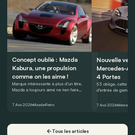
Concept oublié : Mazda
Nouvelle vers
Kabura, une propulsion
Mercedes-A
comme on les aime !
4 Portes
Marque intéressante à plus d’un titre,
53 oblige, cette nou
Mazda a toujours aimé ne rien faire
d’entrée de gamme
comme les autres. Ce concept présenté
GT Coupé 4 Portes 
au salon de Détroit en 2006 le prouve
un six-cylindre en li
7 Aoû 2026
Mazda
Retro
7 Aoû 2026
Mercedes
de la plus belle des manières…
moins…
Tous les articles