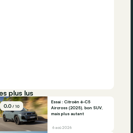
es plus lus
Essai : Citroën ë-C5
0.0
/ 10
Aircross (2025), bon SUV,
mais plus autant
6 aoû 2026