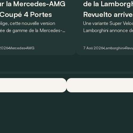
r la Mercedes-AMG
de la Lamborgh
Coupé 4 Portes
Revuelto arrive
lige, cette nouvelle version
Une variante Super Vel
rée de gamme de la Mercedes-
Lamborghini annonce de 
T Coupé 4 Portes troque son
des manières : avec un
r un six-cylindre en ligne.
du tour au Hockenheimr
 2026
Mercedes
AMG
7 Aoû 2026
Lamborghini
Revu
ellement du moins…
voiture de série !