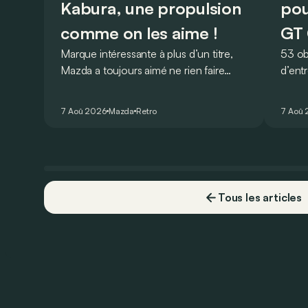
Kabura, une propulsion
pou
comme on les aime !
GT 
Marque intéressante à plus d’un titre,
53 ob
Mazda a toujours aimé ne rien faire
d’ent
comme les autres. Ce concept
AMG G
présenté au salon de Détroit en 2006
V8 pou
7 Aoû 2026
Mazda
Retro
7 Aoû
le prouve de la plus belle des manières…
Virtu
Tous les articles