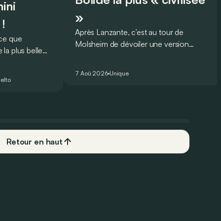
ini
»
 !
Après Lanzante, c’est au tour de
oce que
Molsheim de dévoiler une version
la plus belle
unique et homologuée pour un usage
 nouveau record
routier de l’ultime Bugatti Bolide !
ing pour une
7 Aoû 2026
Unique
elto
Retour en haut