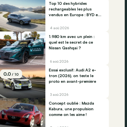
Top 10 des hybrides
rechargeables les plus
vendus en Europe : BYD et
Jaecco dominent
4 aoû 2026
1.980 km avec un plein :
quel est le secret de ce
Nissan Qashqai ?
6 aoû 2026
Essai exclusif: Audi A2 e-
0.0
/ 10
tron (2026), on teste le
proto en avant-première
3 aoû 2026
Concept oublié : Mazda
Kabura, une propulsion
comme on les aime !