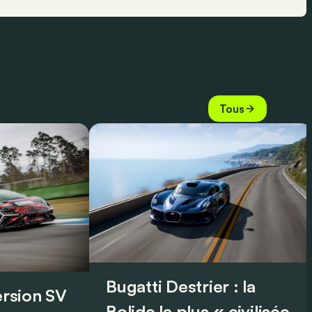
Tous
Bugatti Destrier : la
version SV
Bolide la plus « civilisée