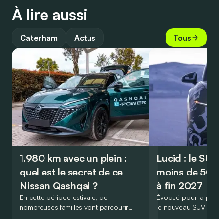
À lire aussi
Caterham
Actus
Tous
1.980 km avec un plein :
Lucid : le SU
quel est le secret de ce
moins de 50.
Nissan Qashqai ?
à fin 2027
En cette période estivale, de
Évoqué pour la prem
nombreuses familles vont parcourir
le nouveau SUV d’e
2.000 km durant leurs vacances.
Lucid devait initialem