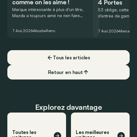
comme on les aime !
4 Portes
Marque intéressante à plus d’un titre,
53 oblige, cette nou
Mazda a toujours aimé ne rien faire
d’entrée de gamme
comme les autres. Ce concept présenté
GT Coupé 4 Portes 
au salon de Détroit en 2006 le prouve
un six-cylindre en li
7 Aoû 2026
Mazda
Retro
7 Aoû 2026
Mercedes
de la plus belle des manières…
moins…
Tous les articles
Retour en haut
Explorez davantage
Toutes les
Les meilleures