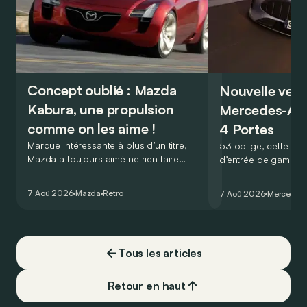
Concept oublié : Mazda
Nouvelle vers
Kabura, une propulsion
Mercedes-A
comme on les aime !
4 Portes
Marque intéressante à plus d’un titre,
53 oblige, cette nou
Mazda a toujours aimé ne rien faire
d’entrée de gamme
comme les autres. Ce concept présenté
GT Coupé 4 Portes 
au salon de Détroit en 2006 le prouve
un six-cylindre en li
7 Aoû 2026
Mazda
Retro
7 Aoû 2026
Mercedes
de la plus belle des manières…
moins…
Tous les articles
Retour en haut