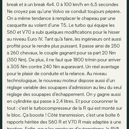
break et à un break 4x4. 0 à 100 km/h en 6,5 secondes
Ne croyez pas qu’une Volvo se conduit toujours pépère.
On a même tendance à remplacer le chapeau par une
casquette au volant d’une T5. Le turbo qui équipe les
S60 et V70 a subi quelques modifications pour le hisser
au niveau Euro IV. Tant qu’à faire, les ingénieurs ont aussi
profité pour le rendre plus puissant. Il passe ainsi de 250
à 260 chevaux, le couple gagnant pour sa part 20 Nm
(350 Nm). De plus, il ne faut que 1800 tr/min pour arriver
à 305 Nm contre 240 Nm auparavant. Un réel avantage
pour le plaisir de conduite et la relance. Au niveau
technologique, le nouveau moteur dispose aussi d’un
réglage variable des soupapes d’admission au lieu du seul
réglage des soupapes d’échappement. On y gagne aussi
en cylindrée qui passe à 2,4 litres. Et pour couronner le
tout : c’est le turbocompresseur de la R qui est monté sur
le bloc. Ça booste ! Côté transmission, c’est une boîte 6
rapports héritée des S60 R et V70 R mais adaptée à une
traction. Enfin, pour les amateurs d’automatisme, la BVA