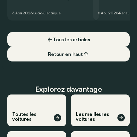
Lucid devait initialement enrichir la
Twingo E-Tech figure
gamme du constructeur d’ici la fin de
électriques les plus
6 Aoû 2026
Lucid
Électrique
6 Aoû 2026
Renault
Tw
l’année 2026.
moment. Mais est-ce 
confirme à l’usage ?
points forts… et ses
Tous les articles
Retour en haut
Explorez davantage
Toutes les
Les meilleures
voitures
voitures