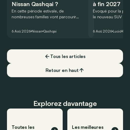
Nissan Qashqai ?
à fin 2027
En cette période estivale, de
Évoqué pour la prem
nombreuses familles vont parcourir
le nouveau SUV d’e
2.000 km durant leurs vacances.
Lucid devait initialem
Visiblement, en optant pour le Nissan
gamme du constructeu
6 Aoû 2026
Nissan
Qashqai
6 Aoû 2026
Lucid
Élec
Qashqai e-Power, il serait possible de
l’année 2026.
couvrir toute cette distance… sans
devoir chercher la moindre pompe à
carburant, ni borne de recharge. Est-ce
Tous les articles
vrai ?
Retour en haut
Explorez davantage
Toutes les
Les meilleures