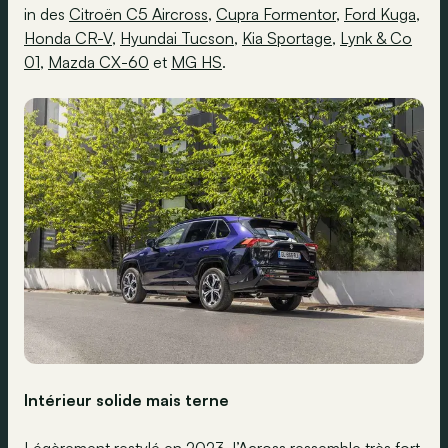
in des
Citroën C5 Aircross
,
Cupra Formentor
,
Ford Kuga
,
Honda CR-V
,
Hyundai Tucson
,
Kia Sportage
,
Lynk & Co
01
,
Mazda CX-60
et
MG HS
.
Intérieur solide mais terne