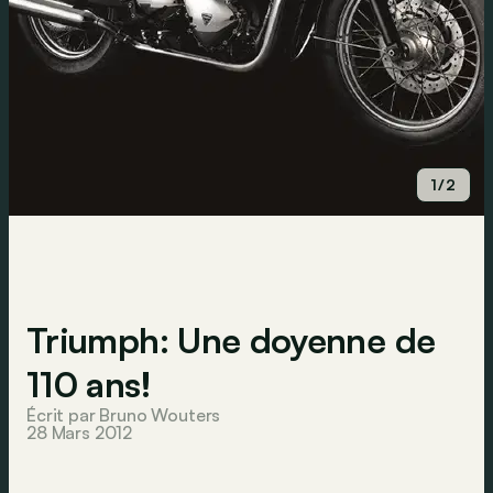
1/2
Triumph: Une doyenne de
110 ans!
Écrit par Bruno Wouters
28 Mars 2012