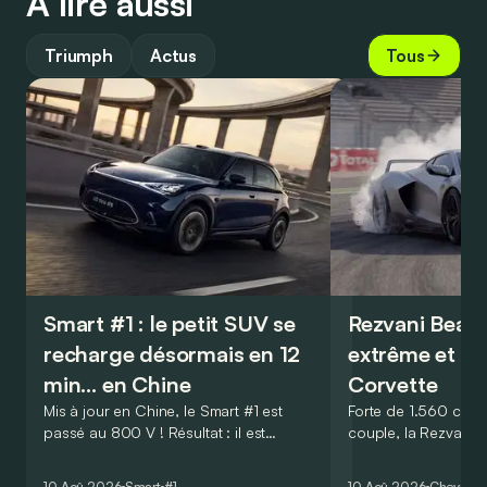
À lire aussi
Triumph
Actus
Tous
Smart #1 : le petit SUV se
Rezvani Beast 
recharge désormais en 12
extrême et ex
min… en Chine
Corvette
Mis à jour en Chine, le Smart #1 est
Forte de 1.560 ch e
passé au 800 V ! Résultat : il est
couple, la Rezvani B
maintenant capable de passer de 10 à
exemplaires, est la 
80 % de batterie en 12 minutes
aussi la plus exclus
10 Aoû 2026
Smart
#1
10 Aoû 2026
Chevrolet