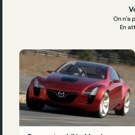
V
On n’a 
En att