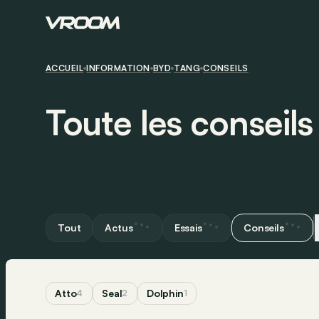
ACCUEIL
INFORMATION
BYD
TANG
CONSEILS
Toute les conseil
Tout
Actus
Essais
Conseils
Atto
Seal
Dolphin
4
2
1