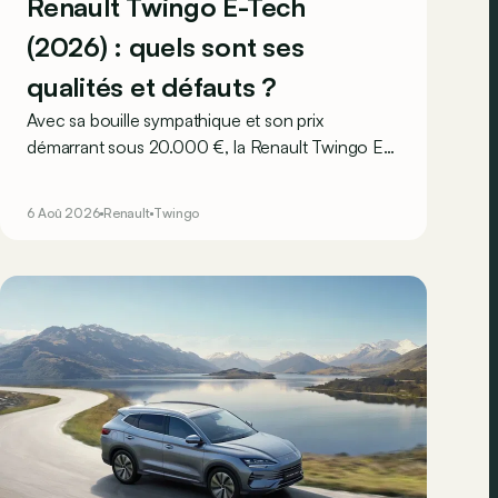
Renault Twingo E-Tech
(2026) : quels sont ses
qualités et défauts ?
Avec sa bouille sympathique et son prix
démarrant sous 20.000 €, la Renault Twingo E-
Tech figure parmi les citadines électriques les
plus séduisantes du moment. Mais est-ce que
6 Aoû 2026
Renault
Twingo
l’idylle se confirme à l’usage ? Voici ses
principaux points forts… et ses quelques
faiblesses.