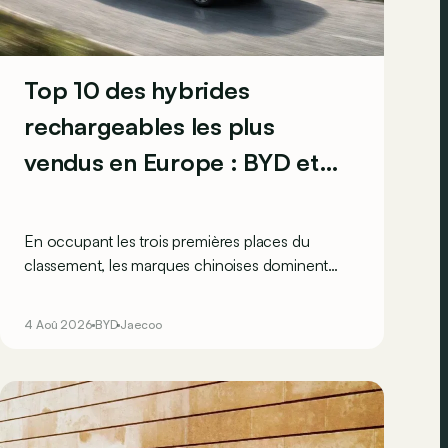
Top 10 des hybrides
rechargeables les plus
vendus en Europe : BYD et
Jaecco dominent
En occupant les trois premières places du
classement, les marques chinoises dominent
clairement le marché, en progression, des
véhicules hybrides rechargeables en Europe…
4 Aoû 2026
BYD
Jaecoo