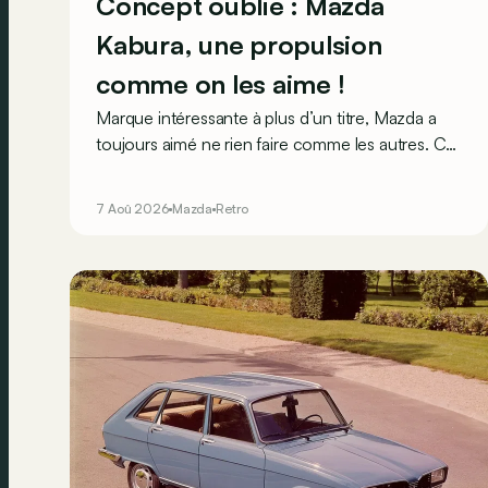
Concept oublié : Mazda
Kabura, une propulsion
comme on les aime !
Marque intéressante à plus d’un titre, Mazda a
toujours aimé ne rien faire comme les autres. Ce
concept présenté au salon de Détroit en 2006
le prouve de la plus belle des manières…
7 Aoû 2026
Mazda
Retro