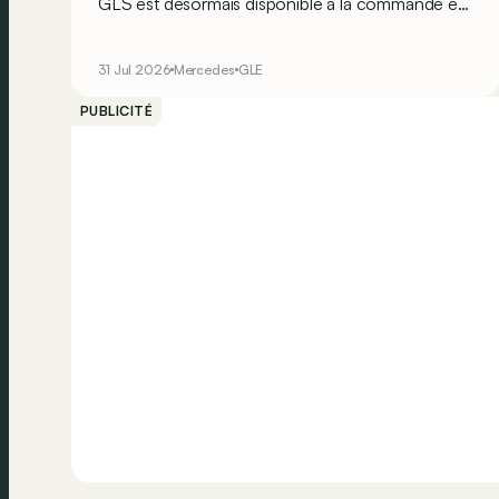
GLS est désormais disponible à la commande en
Belgique, ce qui signifie que l’on connaît
désormais tous leurs prix.
31 Jul 2026
Mercedes
GLE
PUBLICITÉ