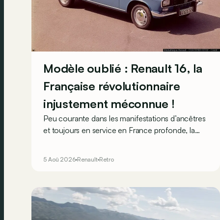
Modèle oublié : Renault 16, la
Française révolutionnaire
injustement méconnue !
Peu courante dans les manifestations d’ancêtres
et toujours en service en France profonde, la
Renault 16 est souvent oubliée… Pourtant, ce
que la 16 proposait en 1965 était tout à fait
5 Aoû 2026
Renault
Retro
unique !