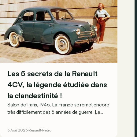
Les 5 secrets de la Renault
4CV, la légende étudiée dans
la clandestinité !
Salon de Paris, 1946. La France se remet encore
très difficilement des 5 années de guerre. Le
pays est dans les gravats, les Français sont
épuisés et ruinés et l’économie est par terre.
3 Aoû 2026
Renault
Retro
Pourtant, l’humeur est au beau fixe, car sur le