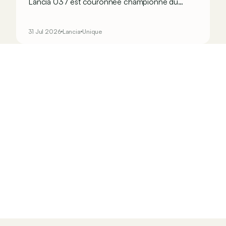
Lancia 037 est couronnée championne du
monde des rallyes, en dépit de ses deux roues
motrices seulement. Mais Lancia sait que pour
31 Jul 2026
Lancia
Unique
faire perdurer le succès, il doit se résoudre à la
transmission intégrale… Ne faisant décidément
rien comme les autres, le constructeur transalpin
développe alors une bien curieuse berline : la
Trevi Bimotore !