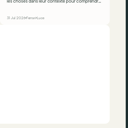
les choses dans leur contexte pour comprendre
véritablement ce que cela signifie…
31 Jul 2026
Ferrari
Luce