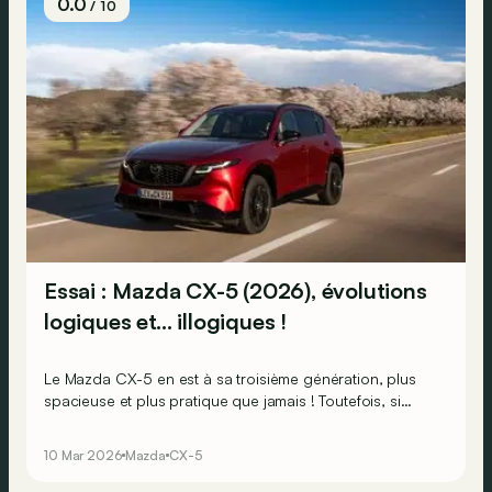
0.0
/ 10
Essai : Mazda CX-5 (2026), évolutions
logiques et… illogiques !
Le Mazda CX-5 en est à sa troisième génération, plus
spacieuse et plus pratique que jamais ! Toutefois, si
Mazda n’a pas révolutionné son best-seller, quelques
choix « modernes » ont tout de même été faits…
10 Mar 2026
Mazda
CX-5