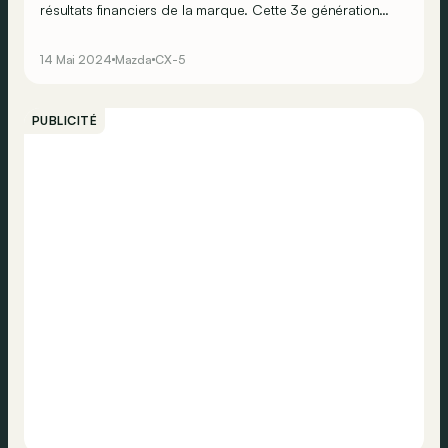
résultats financiers de la marque. Cette 3e génération
devrait voir le jour en 2025, peut-être même un peu plus
tôt…
14 Mai 2024
Mazda
CX-5
PUBLICITÉ