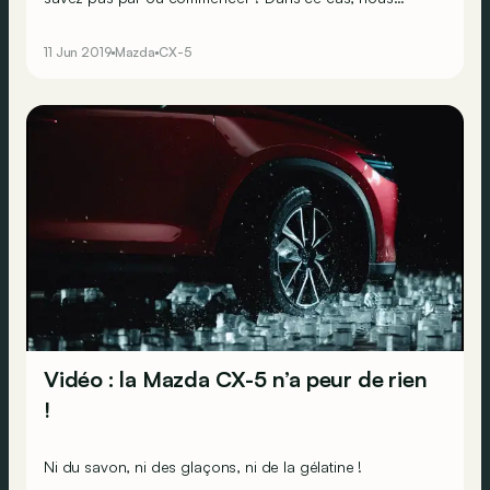
pouvons vous aider à choisir le bon moteur et la bonne
version. Aujourd'hui, nous nous attardons sur le modèle
11 Jun 2019
Mazda
CX-5
le plus populaire de Mazda : le CX-5.</p><div><br>
</div>
Vidéo : la Mazda CX-5 n’a peur de rien
!
Ni du savon, ni des glaçons, ni de la gélatine !