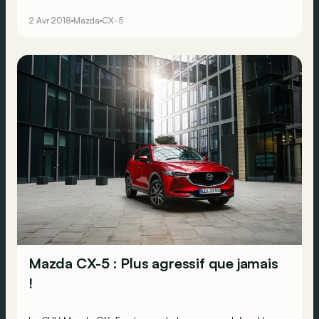
2 Avr 2018
Mazda
CX-5
Mazda CX-5 : Plus agressif que jamais
!