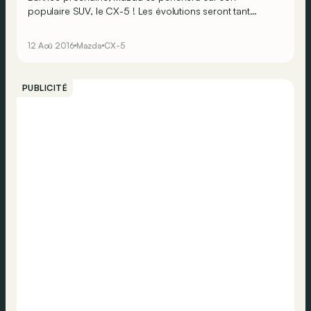
populaire SUV, le CX-5 ! Les évolutions seront tant
techniques que cosmétiques. Le Japonais vise
manifestement de plus en plus haut !
12 Aoû 2016
Mazda
CX-5
PUBLICITÉ