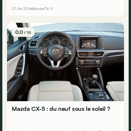
dynamique, flatte quant à lui surtout les autres sens.
27 Avr 2016
Mazda
CX-5
Lequel de ces deux SUV parviendra-t-il à nous toucher
en plein cœur&nbsp;?
0.0
/ 10
Mazda CX-5 : du neuf sous le soleil ?