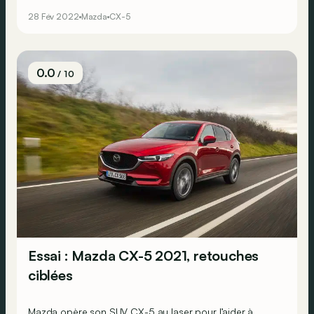
améliorations suffisantes pour l’aider à rester dans le
28 Fév 2022
Mazda
CX-5
coup ?
0.0
/ 10
Essai : Mazda CX-5 2021, retouches
ciblées
Mazda opère son SUV CX-5 au laser pour l’aider à