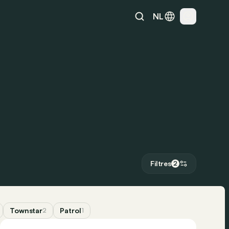
NL
Filtres
2
Townstar
Patrol
2
1