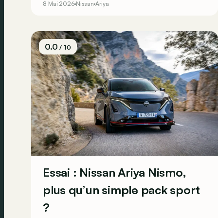
8 Mai 2026
Nissan
Ariya
européen profite aussi de plusieurs améliorations
technologiques, dont la fonction V2L.
0.0
/ 10
Essai : Nissan Ariya Nismo,
plus qu’un simple pack sport
?