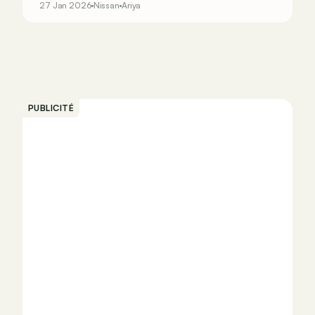
27 Jan 2026
Nissan
Ariya
d’autonomie par jour uniquement grâce à ses
panneaux solaires !
PUBLICITÉ