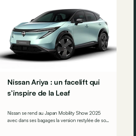
Nissan Ariya : un facelift qui
s’inspire de la Leaf
Nissan se rend au Japan Mobility Show 2025
avec dans ses bagages la version restylée de son
SUV électrique, l’Ariya. Celui-ci adopte le look de
la Leaf et profite d’une mise à jour