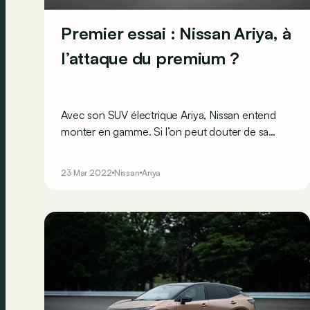
Premier essai : Nissan Ariya, à
l’attaque du premium ?
Avec son SUV électrique Ariya, Nissan entend
monter en gamme. Si l’on peut douter de sa
compétitivité « avec les marques premium » sur
papier, il est, en réalité, très bien armé !
23 Mar 2022
Nissan
Ariya