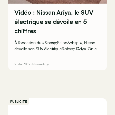
Vidéo : Nissan Ariya, le SUV
électrique se dévoile en 5
chiffres
À l’occasion du «&nbsp;Salon&nbsp;», Nissan
dévoile son SUV électrique&nbsp;: l’Ariya. On en
a profité pour en faire le tour en 5 chiffres clés.
21 Jan 2021
Nissan
Ariya
PUBLICITÉ