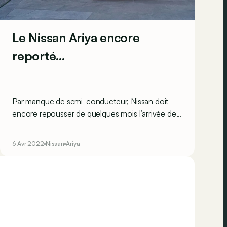
Le Nissan Ariya encore
reporté…
Par manque de semi-conducteur, Nissan doit
encore repousser de quelques mois l’arrivée des
premiers exemplaires. Du moins au Japon.
6 Avr 2022
Nissan
Ariya