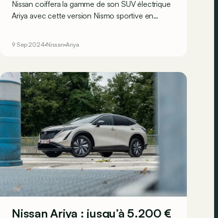
Nissan coiffera la gamme de son SUV électrique
Ariya avec cette version Nismo sportive en
Europe début 2025. En attendant son
lancement, on en fait déjà le tour ensemble en 7
9 Sep 2024
Nissan
Ariya
chiffres ?
Nissan Ariya : jusqu’à 5.200 €