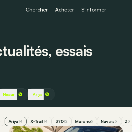
Chercher
Acheter
S’informer
ualités, essais
Nissan
Ariya
Ariya
X-Trail
370
Murano
Navara
Z
5
14
14
12
5
5
3