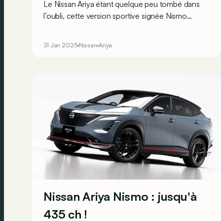
Le Nissan Ariya étant quelque peu tombé dans
l’oubli, cette version sportive signée Nismo
espère bien changer la donne ! Mais s’agit-il d’un
simple exercice de style ou de quelque chose de
31 Jan 2025
Nissan
Ariya
plus profond ?
Nissan Ariya Nismo : jusqu'à
435 ch !