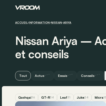
ACCUEIL
INFORMATION
NISSAN
ARIYA
Nissan Ariya ― Act
et conseils
Tout
Actus
Essais
Conseils
Qashqai
GT-R
Leaf
Juke
Micra
36
34
31
24
1