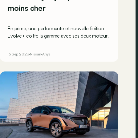
moins cher
En prime, une performante et nouvelle finition
Evolve+ coiffe la gamme avec ses deux moteurs
développant ensemble 290 kW (396 ch) et 600
Nm de couple.
15 Sep 2023
Nissan
Ariya