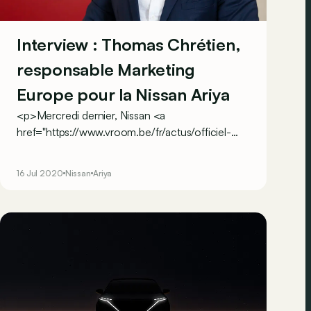
Interview : Thomas Chrétien,
responsable Marketing
Europe pour la Nissan Ariya
<p>Mercredi dernier, Nissan <a
href="https://www.vroom.be/fr/actus/officiel-
nissan-ariya-le-d-but-d-une-nouvelle-re-
23489">a dévoilé en grande pompe son
16 Jul 2020
Nissan
Ariya
crossover électrique, l’Ariya.</a> Thomas
Chrétien, responsable marketing du modèle,
déborde d'enthousiasme : «&nbsp;Je vous le
promets : elle est vraiment amusante à
conduire&nbsp;».</p><div><br></div>