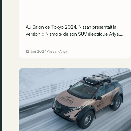
Au Salon de Tokyo 2024, Nissan présentait la
version « Nismo » de son SUV électrique Ariya.
Outre son look musclé, ce dérivé Nismo est
également plus puissant !
12 Jan 2024
Nissan
Ariya