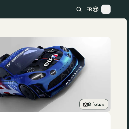
FR
8 foto’s