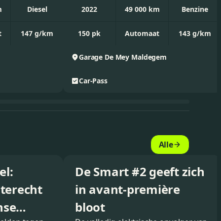
m
Diesel
2022
49 000 km
Benzine
t
147 g/km
150 pk
Automaat
143 g/km
g
Garage De Mey
Maldegem
Car-Pass
Alle
el:
De Smart #2 geeft zich
nterecht
in avant-première
nse
bloot