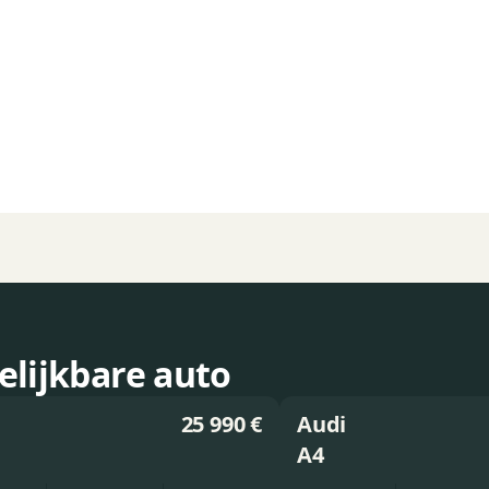
elijkbare auto
25 990 €
Audi
A4