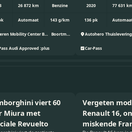
3
26 872 km
Benzine
2020
77 631 k
pk
Automaat
143 g/km
136 pk
Automaa
D’Ieteren Mobility Center Boortmeerbeek - Audi
Boortmeerbeek
Autohero
Thuisleverin
Pass
Audi Approved :plus
Car-Pass
borghini viert 60
Vergeten mod
r Miura met
Renault 16, o
ciale Revuelto
miskende Fra