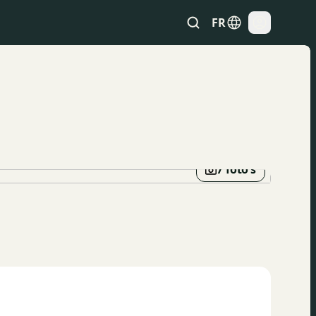
FR
7 foto’s