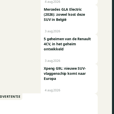
4 aug 2026
Mercedes GLA Electric
(2026): zoveel kost deze
SUV in België
3 aug 2026
5 geheimen van de Renault
4CV, in het geheim
ontwikkeld
3 aug 2026
Xpeng G9L: nieuwe SUV-
vlaggenschip komt naar
Europa
4 aug 2026
ADVERTENTIE