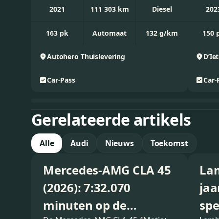
2021
111 303 km
Diesel
202
163 pk
Automaat
132 g/km
150 
Autohero
Thuislevering
Car-Pass
Car-
Gerelateerde artikels
Alle
Audi
Nieuws
Toekomst
Mercedes-AMG CLA 45
Lam
(2026): 7:32.070
jaa
minuten op de
spe