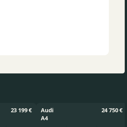
23 199 €
Audi
24 750 €
A4