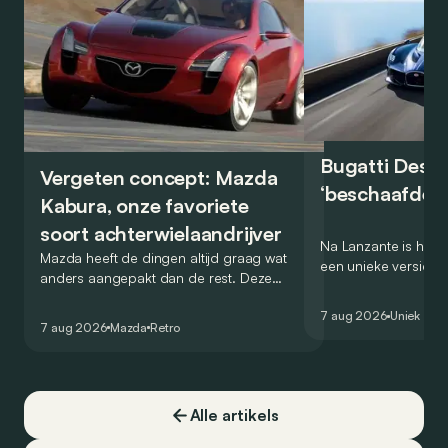
Bugatti Destr
Vergeten concept: Mazda
‘beschaafde’ 
Kabura, onze favoriete
soort achterwielaandrijver
Na Lanzante is het n
Mazda heeft de dingen altijd graag wat
een unieke versie v
anders aangepakt dan de rest. Deze
voor te stellen die
conceptcar die in 2006 debuteerde in
voor gebruik op de
7 aug 2026
Uniek
Detroit bewijst dat op heel knappe wijze.
7 aug 2026
Mazda
Retro
Alle artikels