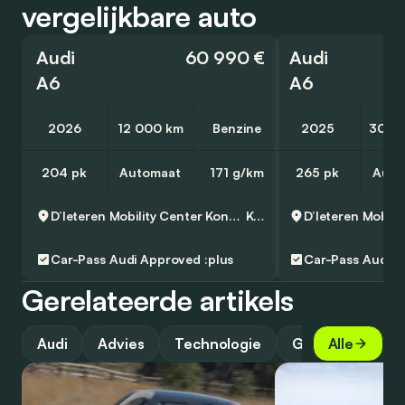
vergelijkbare auto
Audi
60 990 €
Audi
A6
A6
2026
12 000 km
Benzine
2025
30 0
204 pk
Automaat
171 g/km
265 pk
Auto
D’Ieteren Mobility Center Kontich - Audi, Volkswagen & Commercial Vehicles
Kontich
Car-Pass
Audi Approved :plus
Car-Pass
Audi A
Gerelateerde artikels
Audi
Advies
Technologie
Gids
Alle
Top