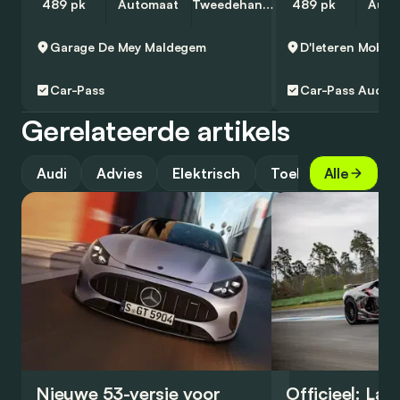
489 pk
Automaat
Tweedehands
489 pk
Auto
Garage De Mey
Maldegem
Car-Pass
Car-Pass
Audi A
Gerelateerde artikels
Audi
Advies
Elektrisch
Toekomst
Alle
Nieuwe 53-versie voor
Officieel: La