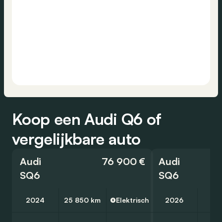
Koop een Audi Q6 of
vergelijkbare auto
Audi
76 900 €
Audi
SQ6
SQ6
2024
25 850 km
Elektrisch
2026
18