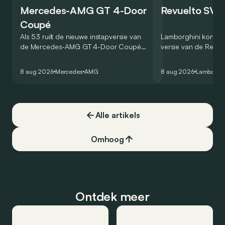
Mercedes-AMG GT 4-Door
Revuelto SV 
Coupé
Als 53 ruilt de nieuwe instapversie van
Lamborghini kondig
de Mercedes-AMG GT 4-Door Coupé
versie van de Revue
zijn V8 in voor een zes-in-lijn. In de
rondetijd van 1:41,6
virtuele wereld dan toch…
Hockenheimring. Het
8 aug 2026
Mercedes
AMG
8 aug 2026
Lamborghi
een record voor pr
Alle artikels
Omhoog
Ontdek meer