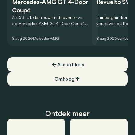
Mercedes-AMG GT 4-Door
Revuelto SV 
Coupé
Als 53 ruilt de nieuwe instapversie van
Lamborghini kondig
de Mercedes-AMG GT 4-Door Coupé
versie van de Revue
zijn V8 in voor een zes-in-lijn. In de
rondetijd van 1:41,6
virtuele wereld dan toch…
Hockenheimring. Het
8 aug 2026
Mercedes
AMG
8 aug 2026
Lamborghi
een record voor pr
Alle artikels
Omhoog
Ontdek meer