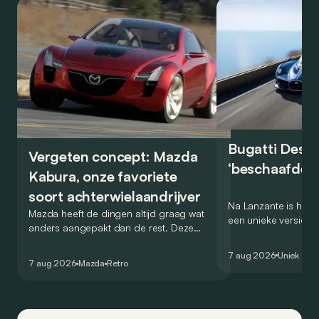
Bugatti Destr
Vergeten concept: Mazda
‘beschaafde’ 
Kabura, onze favoriete
soort achterwielaandrijver
Na Lanzante is het n
Mazda heeft de dingen altijd graag wat
een unieke versie v
anders aangepakt dan de rest. Deze
voor te stellen die
conceptcar die in 2006 debuteerde in
voor gebruik op de
7 aug 2026
Uniek
Detroit bewijst dat op heel knappe wijze.
7 aug 2026
Mazda
Retro