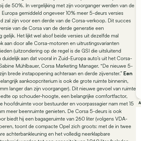
bij de 50%. In vergelijking met zijn voorganger werden van de
heel Europa gemiddeld ongeveer 10% meer 5-deurs versies
d zal zijn voor een derde van de Corsa-verkoop. Dit succes
versie van de Corsa van de derde generatie een
elijk. Het lijkt wel alsof beide versies uit dezelfde mal
 aan door alle Corsa-motoren en uitrustingsvarianten
eden (uitzondering op de regel is de GSI die uitsluitend
n duidelijk aan dat vooral in Zuid-Europa auto’s uit het Corsa-
 Sabine Mühlbauer, Corsa Marketing Manager. “De nieuwe 5-
 zijn brede instapopening achteraan en derde zijvenster.”
Een
langrijk aankoopcriterium is ook de grote ruimte binnenin,
mm langer dan zijn voorganger). Dit nieuwe gevoel van ruimte
reedte op schouder-hoogte, een belangrijke comfortfactor,
e hoofdruimte voor bestuurder en voorpassagier nam met 15
 mm meer beenruimte genieten. De Corsa 5-deurs is ook
or biedt hij een bagageruimte van 260 liter (volgens VDA-
oeren, toont de compacte Opel zich groots: met de in twee
are achterbankleuning en het volledig neerklapbare