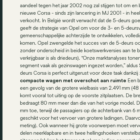
aandeel tegen het jaar 2002 nog zal stijgen tot om en 
nieuwe Corsa - sinds zijn lancering in MJ 2001 - in 
verkocht. In België wordt verwacht dat de 5-deurs goe
geeft de strategie van Opel om voor de 3- en 5-deurs
gemeenschappelijke achterzijde te ontwikkelen, volledig g
komen. Opel zwengelde het succes van de 5-deurs ook
zonder onderscheid in beide koetswerkversies aan te bi
verkrijgbaar is als driedeurs). “Onze marktanalyses tone
segment vaak als gezinswagen ingezet worden,” aldus
deurs Corsa is perfect uitgerust voor deze taak dankzij
compacte wagen met overschot aan ruimte
Een be
een gevolg van de grotere wielbasis van 2.491 mm (48 
komt vooral tot uiting op de voorste zitplaatsen. De b
bedraagt 80 mm meer dan die van het vorige model. D
mm toe, terwijl de passagiers op de achterbank van 6
geschikt voor het vervoer van grotere ladingen. Daarvo
meting). Ook wanneer hij grote voorwerpen moet verv
delen neerklapbare en in twee hellingshoeken verstelb