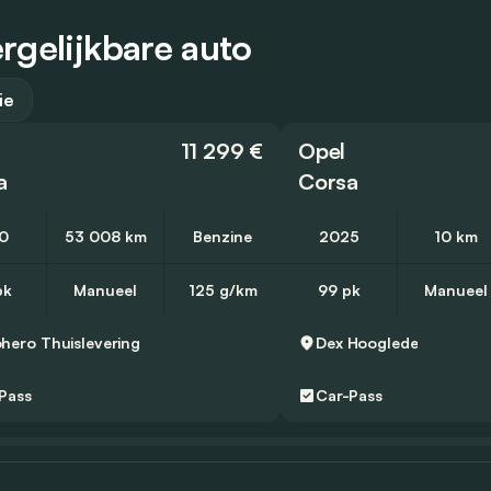
rgelijkbare auto
ie
11 299 €
Opel
a
Corsa
0
53 008 km
Benzine
2025
10 km
pk
Manueel
125 g/km
99 pk
Manueel
ohero
Thuislevering
Dex
Hooglede
Pass
Car-Pass