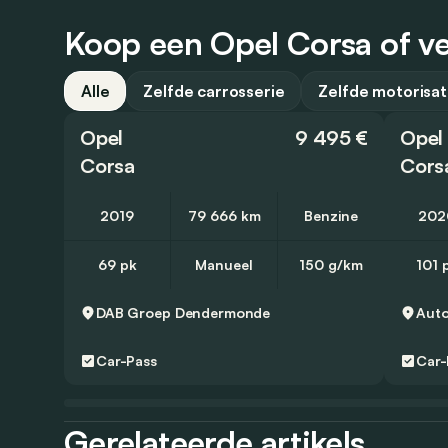
Koop een Opel Corsa of ve
Alle
Zelfde carrosserie
Zelfde motorisat
Opel
9 495 €
Opel
Corsa
Cors
2019
79 666 km
Benzine
202
69 pk
Manueel
150 g/km
101 
DAB Groep
Dendermonde
Aut
Car-Pass
Car-
Gerelateerde artikels