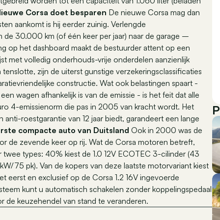
tgebreid worden tot een capaciteit van 1.060 liter (beladen
ieuwe Corsa doet besparen
De nieuwe Corsa mag dan
en aankomt is hij eerder zuinig. Verlengde
 de 30.000 km (of één keer per jaar) naar de garage –
ing op het dashboard maakt de bestuurder attent op een
t met volledig onderhouds-vrije onderdelen aanzienlijk
nslotte, zijn de uiterst gunstige verzekeringsclassificaties
atievriendelijke constructie. Wat ook belastingen spaart -
en wagen afhankelijk is van de emissie - is het feit dat alle
ro 4-emissienorm die pas in 2005 van kracht wordt. Het
P
 anti-roestgarantie van 12 jaar biedt, garandeert een lange
irste compacte auto van Duitsland
Ook in 2000 was de
r de zevende keer op rij. Wat de Corsa motoren betreft,
 twee types: 40% kiest de 1.0 12V ECOTEC 3-cilinder (43
kW/75 pk). Van de kopers van deze laatste motorvariant kiest
et eerst en exclusief op de Corsa 1.2 16V ingevoerde
systeem kunt u automatisch schakelen zonder koppelingspedaal
r de keuzehendel van stand te veranderen.