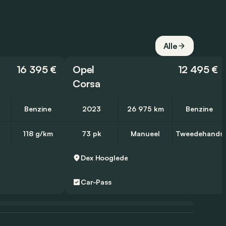
Alle
16 395 €
Opel
12 495 €
Corsa
Benzine
2023
26 975 km
Benzine
118 g/km
73 pk
Manueel
Tweedehands
Dex
Hooglede
Car-Pass