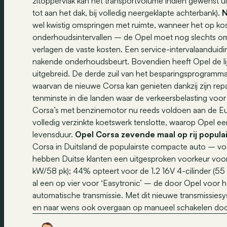
zitoppervlak kan het transportvolume indien gewenst ui
tot aan het dak, bij volledig neergeklapte achterbank).
N
wel kwistig omspringen met ruimte, wanneer het op kost
onderhoudsintervallen – de Opel moet nog slechts om
verlagen de vaste kosten. Een service-intervalaanduid
nakende onderhoudsbeurt. Bovendien heeft Opel de lijs
uitgebreid. De derde zuil van het besparingsprogramma te
waarvan de nieuwe Corsa kan genieten dankzij zijn repar
tenminste in die landen waar de verkeersbelasting voor e
Corsa’s met benzinemotor nu reeds voldoen aan de Eu
volledig verzinkte koetswerk tenslotte, waarop Opel een
levensduur.
Opel Corsa zevende maal op rij popula
Corsa in Duitsland de populairste compacte auto – voo
hebben Duitse klanten een uitgesproken voorkeur voor
kW/58 pk); 44% opteert voor de 1.2 16V 4-cilinder (55 
al een op vier voor ‘Easytronic’ – de door Opel voor h
automatische transmissie. Met dit nieuwe transmissie
en naar wens ook overgaan op manueel schakelen doo