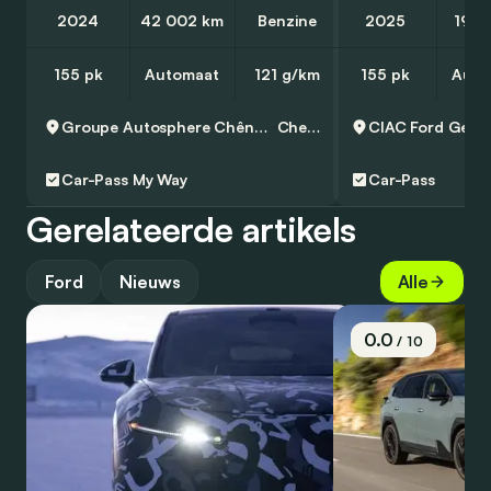
2024
42 002 km
Benzine
2025
19 9
155 pk
Automaat
121 g/km
155 pk
Auto
Groupe Autosphere Chênée - Skoda
Chenee
CIAC Ford Gent
Car-Pass
My Way
Car-Pass
Gerelateerde artikels
Ford
Nieuws
Alle
0.0
/ 10