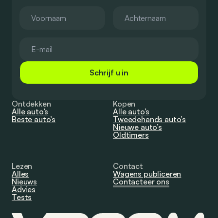
Schrijf u in
Ontdekken
Kopen
Alle auto’s
Alle auto’s
Beste auto’s
Tweedehands auto’s
Nieuwe auto’s
Oldtimers
Lezen
Contact
Alles
Wagens publiceren
Nieuws
Contacteer ons
Advies
Tests