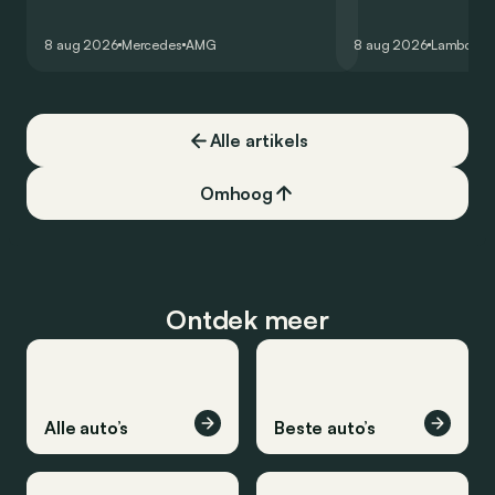
zijn V8 in voor een zes-in-lijn. In de
rondetijd van 1:41,6
virtuele wereld dan toch…
Hockenheimring. Het
8 aug 2026
Mercedes
AMG
8 aug 2026
Lamborghi
een record voor pr
Alle artikels
Omhoog
Ontdek meer
Alle auto’s
Beste auto’s