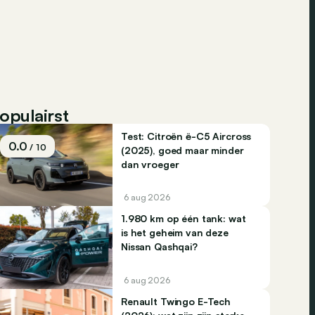
opulairst
Test: Citroën ë-C5 Aircross
0.0
/ 10
(2025), goed maar minder
dan vroeger
6 aug 2026
1.980 km op één tank: wat
is het geheim van deze
Nissan Qashqai?
6 aug 2026
Renault Twingo E-Tech