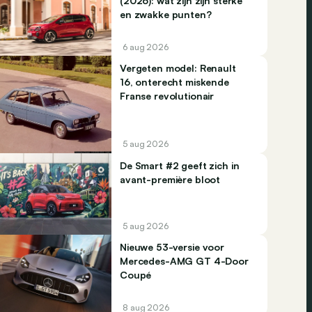
(2026): wat zijn zijn sterke
en zwakke punten?
6 aug 2026
Vergeten model: Renault
16, onterecht miskende
Franse revolutionair
5 aug 2026
De Smart #2 geeft zich in
avant-première bloot
5 aug 2026
Nieuwe 53-versie voor
Mercedes-AMG GT 4-Door
Coupé
8 aug 2026