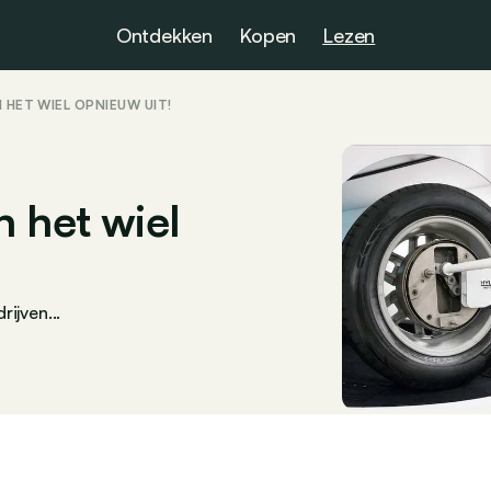
Ontdekken
Kopen
Lezen
N HET WIEL OPNIEUW UIT!
 het wiel
ijven...