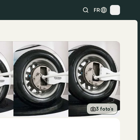
FR
3 foto’s