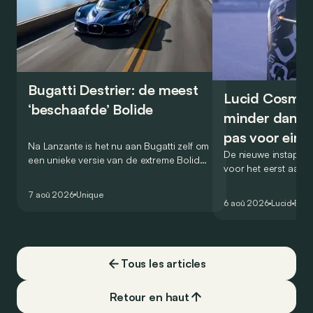
Bugatti Destrier: de meest
Lucid Cosmos
‘beschaafde’ Bolide
minder dan 5
pas voor ein
Na Lanzante is het nu aan Bugatti zelf om
De nieuwe instap-S
een unieke versie van de extreme Bolide
voor het eerst aan
voor te stellen die gehomologeerd is
zou oorspronkelijk
voor gebruik op de openbare weg.
7 aoû 2026
Unique
het gamma van de 
6 aoû 2026
Lucid
Élec
constructeur vervo
Tous les articles
Retour en haut