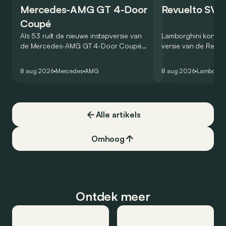
Mercedes-AMG GT 4-Door
Revuelto SV 
Coupé
Als 53 ruilt de nieuwe instapversie van
Lamborghini kondig
de Mercedes-AMG GT 4-Door Coupé
versie van de Revue
zijn V8 in voor een zes-in-lijn. In de
rondetijd van 1:41,6
virtuele wereld dan toch…
Hockenheimring. Het
8 aug 2026
Mercedes
AMG
8 aug 2026
Lamborghi
een record voor pr
Alle artikels
Omhoog
Ontdek meer