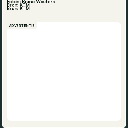
Foto’s: Bruno Wouters
Bron: KTM
Bron:
KTM
ADVERTENTIE