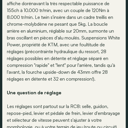
affiche dorénavant la très respectable puissance de
155ch à 10.000 tr/min, avec un couple de 120Nm à
8.000 tr/min. Le twin s'insère dans un cadre treillis en
chrome-molybdène ne pesant que 5kg. La boucle
arrière en aluminium, réglable sur 20mm, surmonte un
bras oscillant en pièces d'alu moulés. Suspensions White
Power, propriété de KTM, avec une foultitude de
réglages (précontrainte hydraulique du ressort, 28
réglages possibles en détente et réglage séparé en
compression "rapide" et "lent" pour l'arrière, tandis qu'à
l'avant, la fourche upside-down de 43mm offre 28
réglages en détente et 32 en compression!).
Une question de réglage
Les réglages sont partout sur la RC8: selle, guidon,
repose-pied, levier et pédale de frein, levier d'embrayage
et sélecteur de vitesse peuvent s'ajuster à votre
morphologie, ou à votre terrain de jeu (route ou circuit).