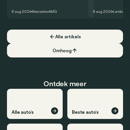
zijn V8 in voor een zes-in-lijn. In de
rondetijd van 1:41,6
virtuele wereld dan toch…
Hockenheimring. Het
8 aug 2026
Mercedes
AMG
8 aug 2026
Lamborghi
een record voor pr
Alle artikels
Omhoog
Ontdek meer
Alle auto’s
Beste auto’s