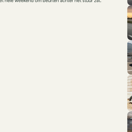
 het hele weekend om beurten achter het stuur zat.