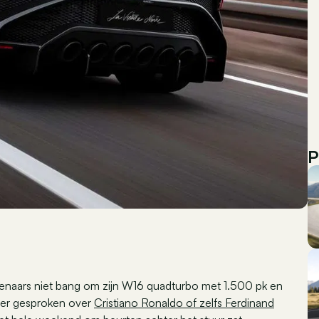
P
igenaars niet bang om zijn W16 quadturbo met 1.500 pk en
d er gesproken over
Cristiano Ronaldo of zelfs Ferdinand