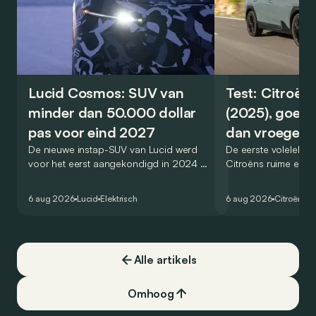
Lucid Cosmos: SUV van
Test: Citroën
minder dan 50.000 dollar
(2025), goed
pas voor eind 2027
dan vroeger
De nieuwe instap-SUV van Lucid werd
De eerste volelektri
voor het eerst aangekondigd in 2024 en
Citroëns ruime en 
zou oorspronkelijk nog voor eind 2026
moet de kwaliteiten
het gamma van de Amerikaanse
naar het elektrische 
6 aug 2026
Lucid
Elektrisch
6 aug 2026
Citroën
C5
constructeur vervoegen.
dat ook gelukt?
Alle artikels
Omhoog