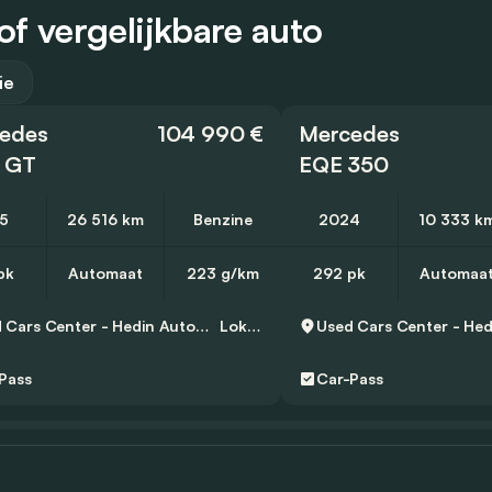
 vergelijkbare auto
ie
edes
104 990 €
Mercedes
 GT
EQE 350
5
26 516 km
Benzine
2024
10 333 k
pk
Automaat
223 g/km
292 pk
Automaa
Used Cars Center - Hedin Automotive Lokeren
Lokeren
Pass
Car-Pass