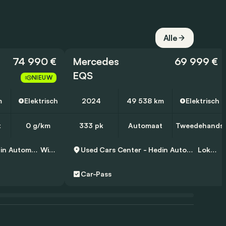
Alle
74 990 €
Mercedes
69 999 €
EQS
NIEUW
m
Elektrisch
2024
49 538 km
Elektrisch
t
0 g/km
333 pk
Automaat
Tweedehands
Used Cars Center - Hedin Automotive Wilrijk
Wilrijk
Used Cars Center - Hedin Automotive Lokeren
Lokeren
Car-Pass