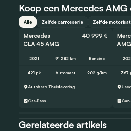
Koop een Mercedes AMG of
Alle
Zelfde carrosserie
Zelfde motorisat
Mercedes
40 999 €
Merc
CLA 45 AMG
AMG
2021
91 282 km
Benzine
202
421 pk
Automaat
202 g/km
367 
Autohero
Thuislevering
Car-Pass
Car-
Gerelateerde artikels