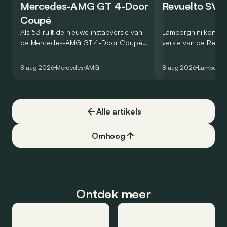
Mercedes-AMG GT 4-Door
Revuelto SV 
Coupé
Als 53 ruilt de nieuwe instapversie van
Lamborghini kondig
de Mercedes-AMG GT 4-Door Coupé
versie van de Revue
zijn V8 in voor een zes-in-lijn. In de
rondetijd van 1:41,6
virtuele wereld dan toch…
Hockenheimring. Het
8 aug 2026
Mercedes
AMG
8 aug 2026
Lamborghi
een record voor pr
Alle artikels
Omhoog
Ontdek meer