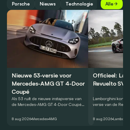
Porsche
Nieuws
Technologie
Alle
Nieuwe 53-versie voor
Officieel: La
Mercedes-AMG GT 4-Door
Revuelto SV 
Coupé
Als 53 ruilt de nieuwe instapversie van
Lamborghini kondig
de Mercedes-AMG GT 4-Door Coupé
versie van de Revue
zijn V8 in voor een zes-in-lijn. In de
rondetijd van 1:41,6
virtuele wereld dan toch…
Hockenheimring. Het
8 aug 2026
Mercedes
AMG
8 aug 2026
Lamborghi
een record voor pr