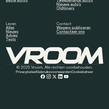
Beste auto’s
Tweedehands auto’s
Nieuwe auto’s
Oldtimers
Lezen
Contact
Alles
Wagens publiceren
Nieuws
Contacteer ons
Advies
Tests
© 2025 Vroom. Alle rechten voorbehouden.
Privacybeleid
Gebruiksvoorwaarden
Cookiebeheer