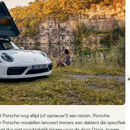
t Porsche nog altijd (of opnieuw?) aan reizen. Porsche
r Porsche-modellen lanceert immers een daktent die specifiek
et dus niet noodzakelijk kiezen voor de door
Dacia Jogger