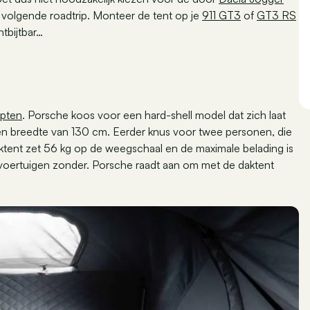
e volgende roadtrip. Monteer de tent op je
911 GT3
of
GT3 RS
ntbijtbar…
epten
. Porsche koos voor een hard-shell model dat zich laat
en breedte van 130 cm. Eerder knus voor twee personen, die
tent zet 56 kg op de weegschaal en de maximale belading is
 voertuigen zonder. Porsche raadt aan om met de daktent