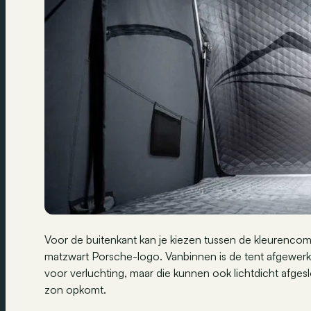
Voor de buitenkant kan je kiezen tussen de kleurencombi
matzwart Porsche-logo. Vanbinnen is de tent afgewerkt
voor verluchting, maar die kunnen ook lichtdicht afg
zon opkomt.