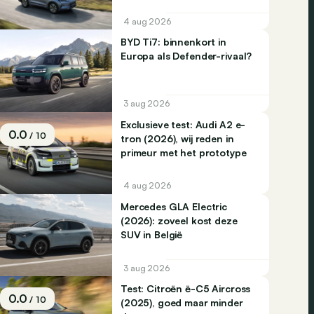
4 aug 2026
BYD Ti7: binnenkort in
Europa als Defender-rivaal?
3 aug 2026
Exclusieve test: Audi A2 e-
0.0
/ 10
tron (2026), wij reden in
primeur met het prototype
4 aug 2026
Mercedes GLA Electric
(2026): zoveel kost deze
SUV in België
3 aug 2026
Test: Citroën ë-C5 Aircross
0.0
/ 10
(2025), goed maar minder