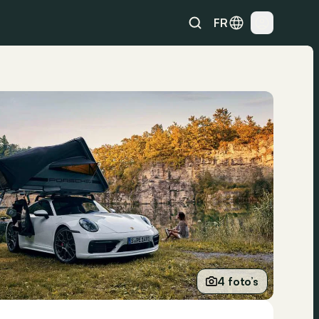
FR
4 foto’s