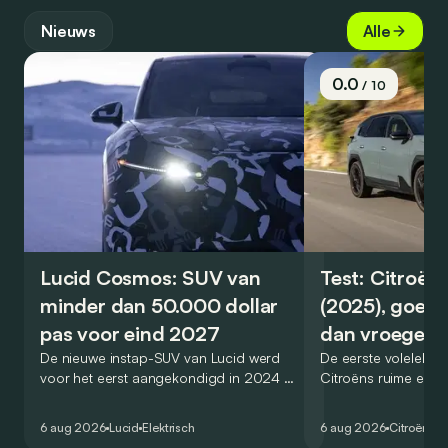
Nieuws
Alle
0.0
/ 10
Lucid Cosmos: SUV van
Test: Citroën
minder dan 50.000 dollar
(2025), goed
pas voor eind 2027
dan vroeger
De nieuwe instap-SUV van Lucid werd
De eerste volelektri
voor het eerst aangekondigd in 2024 en
Citroëns ruime en 
zou oorspronkelijk nog voor eind 2026
moet de kwaliteiten
het gamma van de Amerikaanse
naar het elektrische 
6 aug 2026
Lucid
Elektrisch
6 aug 2026
Citroën
C5
constructeur vervoegen.
dat ook gelukt?