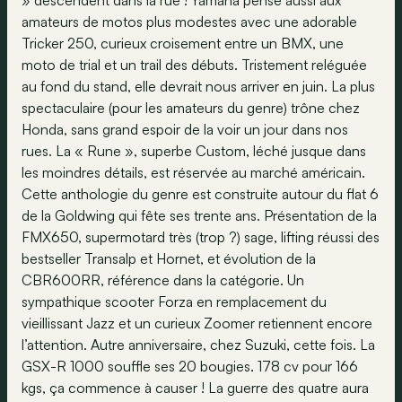
» descendent dans la rue ! Yamaha pense aussi aux
amateurs de motos plus modestes avec une adorable
Tricker 250, curieux croisement entre un BMX, une
moto de trial et un trail des débuts. Tristement reléguée
au fond du stand, elle devrait nous arriver en juin. La plus
spectaculaire (pour les amateurs du genre) trône chez
Honda, sans grand espoir de la voir un jour dans nos
rues. La « Rune », superbe Custom, léché jusque dans
les moindres détails, est réservée au marché américain.
Cette anthologie du genre est construite autour du flat 6
de la Goldwing qui fête ses trente ans. Présentation de la
FMX650, supermotard très (trop ?) sage, lifting réussi des
bestseller Transalp et Hornet, et évolution de la
CBR600RR, référence dans la catégorie. Un
sympathique scooter Forza en remplacement du
vieillissant Jazz et un curieux Zoomer retiennent encore
l’attention. Autre anniversaire, chez Suzuki, cette fois. La
GSX-R 1000 souffle ses 20 bougies. 178 cv pour 166
kgs, ça commence à causer ! La guerre des quatre aura