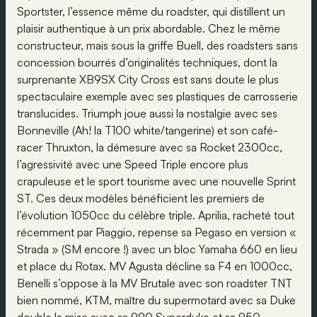
Sportster, l’essence même du roadster, qui distillent un
plaisir authentique à un prix abordable. Chez le même
constructeur, mais sous la griffe Buell, des roadsters sans
concession bourrés d’originalités techniques, dont la
surprenante XB9SX City Cross est sans doute le plus
spectaculaire exemple avec ses plastiques de carrosserie
translucides. Triumph joue aussi la nostalgie avec ses
Bonneville (Ah! la T100 white/tangerine) et son café-
racer Thruxton, la démesure avec sa Rocket 2300cc,
l’agressivité avec une Speed Triple encore plus
crapuleuse et le sport tourisme avec une nouvelle Sprint
ST. Ces deux modèles bénéficient les premiers de
l’évolution 1050cc du célèbre triple. Aprilia, racheté tout
récemment par Piaggio, repense sa Pegaso en version «
Strada » (SM encore !) avec un bloc Yamaha 660 en lieu
et place du Rotax. MV Agusta décline sa F4 en 1000cc,
Benelli s’oppose à la MV Brutale avec son roadster TNT
bien nommé, KTM, maître du supermotard avec sa Duke