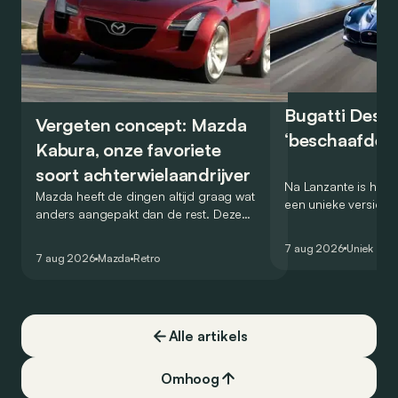
Bugatti Destr
Vergeten concept: Mazda
‘beschaafde’ 
Kabura, onze favoriete
soort achterwielaandrijver
Na Lanzante is het n
Mazda heeft de dingen altijd graag wat
een unieke versie v
anders aangepakt dan de rest. Deze
voor te stellen die
conceptcar die in 2006 debuteerde in
voor gebruik op de
7 aug 2026
Uniek
Detroit bewijst dat op heel knappe wijze.
7 aug 2026
Mazda
Retro
Alle artikels
Omhoog